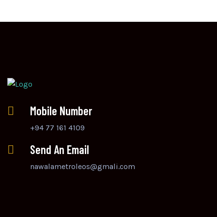
Mobile Number
+94 77 161 4109
Send An Email
nawalametroleos@gmali.com